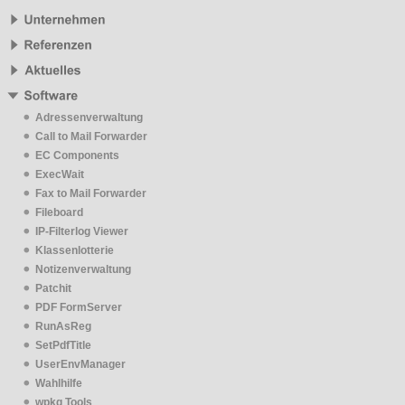
Adressenverwaltung
Call to Mail Forwarder
EC Components
ExecWait
Fax to Mail Forwarder
Fileboard
IP-Filterlog Viewer
Klassenlotterie
Notizenverwaltung
Patchit
PDF FormServer
RunAsReg
SetPdfTitle
UserEnvManager
Wahlhilfe
wpkg Tools